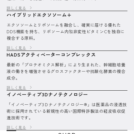
詳しく見る
ハイブリッドエクソソーム+
エクソソームとリポソームを融合し、確実に届ける優れた
DDS機能を持ち、リポソーム内包非変性ビタミンCを独自に
複合する原料。
詳しく見る
HADSアクティベーターコンプレックス
最新の「プロテオミクス解析」により生まれた、幹細胞培養
液の働きを増強させるグロスファクターや抗酸化酵素の複合
成分。
詳しく見る
イノベーティブ3Dナノテクノロジー
「イノベーティブ3Ｄナノテクノロジー®」は医薬品の浸透技
術に採用されている新規性の高い国際特許製法の経皮吸収促
進技術です。
詳しく見る