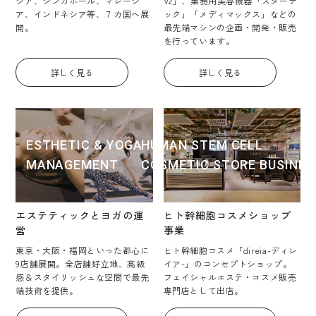
ジア、シンガポール、マレーシ
V2」、業務用美容機器「スターテ
ア、インドネシア等、７カ国へ展
ック」「メディマックス」などの
開。
最先端マシンの企画・開発・販売
を行っています。
詳しく見る
詳しく見る
ESTHETIC & YOGA
HUMAN STEM CELL
MANAGEMENT
COSMETIC STORE BUSINES
エステティックとヨガの運
ヒト幹細胞コスメショップ
営
事業
東京・大阪・福岡といった都心に
ヒト幹細胞コスメ「direia-ディレ
9店舗展開。全店舗好立地、高級
イア-」のコンセプトショップ。
感＆スタイリッシュな空間で最先
フェイシャルエステ・コスメ販売
端技術を提供。
専門店として出店。