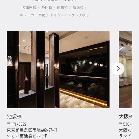
名古屋校
静岡校
前橋校
新潟校
ニューヨーク校
ドイツ・ハンブルグ校
池袋校
大阪校
〒171-0022
〒530−82
東京都豊島区南池袋2-27-17
大阪府大阪
いちご南池袋ビル７F
ランドマー